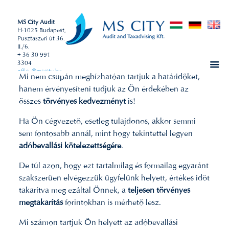
MS City Audit
H-1025 Budapest,
Pusztaszeri út 36.
II./6.
+ 36 30 991
3304
office@mscity.hu
Mi nem csupán megbízhatóan tartjuk a határidőket,
hanem érvényesíteni tudjuk az Ön érdekében az
összes
törvényes kedvezményt
is!
Ha Ön cégvezető, esetleg tulajdonos, akkor semmi
sem fontosabb annál, mint hogy tekintettel legyen
adóbevallási kötelezettségére
.
De túl azon, hogy ezt tartalmilag és formailag egyaránt
szakszerűen elvégezzük ügyfelünk helyett, értékes időt
takarítva meg ezáltal Önnek, a
teljesen törvényes
megtakarítás
forintokban is mérhető lesz.
Mi számon tartjuk Ön helyett az adóbevallási