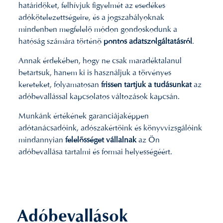
határidőket, felhívjuk figyelmét az esedékes
adókötelezettségeire, és a jogszabályoknak
mindenben megfelelő módon gondoskodunk a
hatóság számára történő
pontos adatszolgáltatásról
.
Annak érdekében, hogy ne csak maradéktalanul
betartsuk, hanem ki is használjuk a törvényes
kereteket, folyamatosan
frissen tartjuk a tudásunkat
az
adóbevallással kapcsolatos változások kapcsán.
Munkánk értékének garanciájaképpen
adótanácsadóink, adószakértőink és könyvvizsgálóink
mindannyian
felelősséget vállalnak
az Ön
adóbevallása tartalmi és formai helyességéért.
Adóbevallások