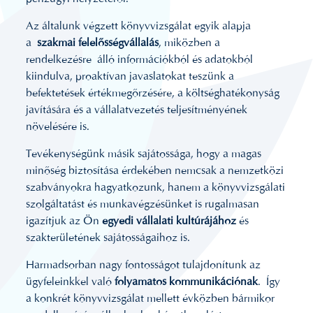
Az általunk végzett könyvvizsgálat egyik alapja
a
szakmai felelősségvállalás
, miközben a
rendelkezésre álló információkból és adatokból
kiindulva, proaktívan javaslatokat teszünk a
befektetések értékmegőrzésére, a költséghatékonyság
javítására és a vállalatvezetés teljesítményének
növelésére is.
Tevékenységünk másik sajátossága, hogy a magas
minőség biztosítása érdekében nemcsak a nemzetközi
szabványokra hagyatkozunk, hanem a könyvvizsgálati
szolgáltatást és munkavégzésünket is rugalmasan
igazítjuk az Ön
egyedi vállalati kultúrájához
és
szakterületének sajátosságaihoz is.
Harmadsorban nagy fontosságot tulajdonítunk az
ügyfeleinkkel való
folyamatos kommunikációnak
. Így
a konkrét könyvvizsgálat mellett évközben bármikor