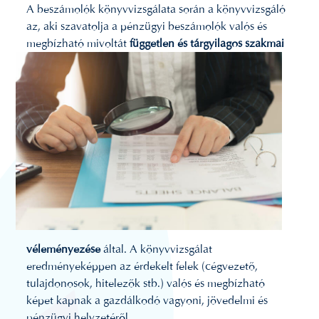
A beszámolók könyvvizsgálata során a könyvvizsgáló
az, aki szavatolja a pénzügyi beszámolók valós és
megbízható
mivoltát
független és tárgyilagos szakmai
véleményezése
által. A könyvvizsgálat
eredményeképpen az érdekelt felek (cégvezető,
tulajdonosok, hitelezők stb.) valós és megbízható
képet kapnak a gazdálkodó vagyoni, jövedelmi és
pénzügyi helyzetéről.