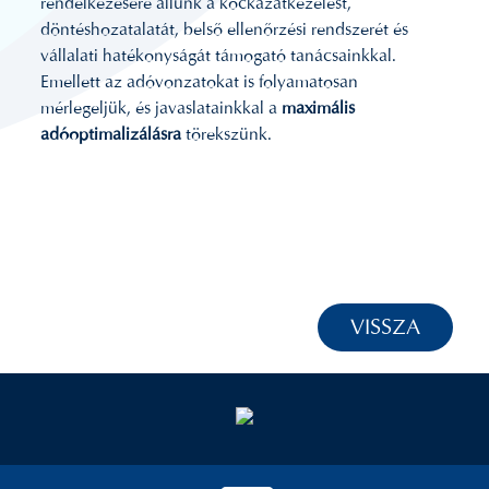
rendelkezésére állunk a kockázatkezelést,
döntéshozatalatát, belső ellenőrzési rendszerét és
vállalati hatékonyságát támogató tanácsainkkal.
Emellett az adóvonzatokat is folyamatosan
mérlegeljük, és javaslatainkkal a
maximális
adóoptimalizálásra
törekszünk.
VISSZA