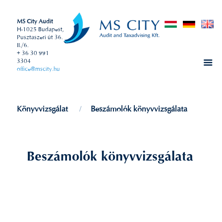
MS City Audit
H-1025 Budapest,
Pusztaszeri út 36.
II./6.
+ 36 30 991
3304
office@mscity.hu
Könyvvizsgálat
Beszámolók könyvvizsgálata
Beszámolók könyvvizsgálata