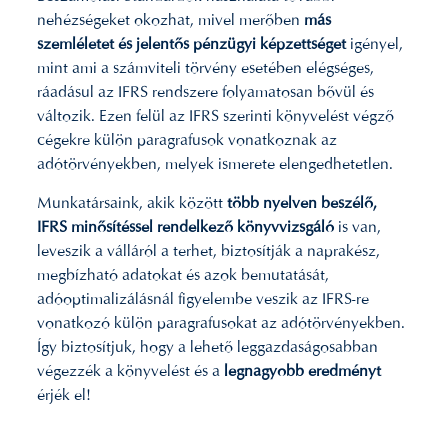
nehézségeket okozhat, mivel merőben
más
szemléletet és jelentős pénzügyi képzettséget
igényel,
mint ami a számviteli törvény esetében elégséges,
ráadásul az IFRS rendszere folyamatosan bővül és
változik. Ezen felül az IFRS szerinti könyvelést végző
cégekre külön paragrafusok vonatkoznak az
adótörvényekben, melyek ismerete elengedhetetlen.
Munkatársaink, akik között
több nyelven beszélő,
IFRS minősítéssel rendelkező könyvvizsgáló
is van,
leveszik a válláról a terhet, biztosítják a naprakész,
megbízható adatokat és azok bemutatását,
adóoptimalizálásnál figyelembe veszik az IFRS-re
vonatkozó külön paragrafusokat az adótörvényekben.
Így biztosítjuk, hogy a lehető leggazdaságosabban
végezzék a könyvelést és a
legnagyobb eredményt
érjék el!