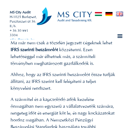
MS City Audit
H-1025 Budapest,
Pusztaszeri út 36.
II./6.
+ 36 30 991
3304
office@mscity.hu
Ma már nem csak a tőzsdén jegyzett cégeknek lehet
IFRS szerinti beszámolót
közzétenni. Ezen
lehetőséggel már élhetnek más, a számviteli
törvényben meghatározott gazdálkodók is.
Ahhoz, hogy az IFRS szerinti beszámolót össze tudják
állítani, az IFRS szerint kell felépíteni a teljes
könyvelési rendszert.
A számvitel és a kapcsolódó adók kezelése
önmagában nem egyszerű a vállalatvezetők számára,
rengeteg időt és energiát köt le, és nagy kockázatokat
hordoz magában. A Nemzetközi Pénzügyi
Beszámolási Standardok használata további