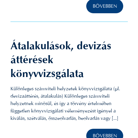
BŐVEBBEN
Átalakulások, devizás
áttérések
könyvvizsgálata
Különleges számviteli helyzetek könyvvizsgálata (pl.
devizaáttérés, átalakulás) Különleges számviteli
helyzetnek minősül, és így a törvény értelmében
független könyvvizsgálati véleményezést igényel a
kiválás, szétválás, összeolvadás, beolvadás vagy […]
BŐVEBBEN