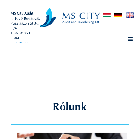
MS City Audit
H-1025 Budapest,
Pusztaszeri út 36.
II./6.
+ 36 30 991
3304
office@mscity.hu
Rólunk