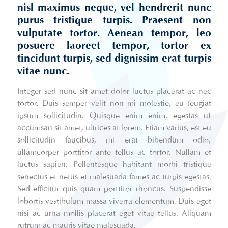
nisl maximus neque, vel hendrerit nunc
purus tristique turpis. Praesent non
vulputate tortor. Aenean tempor, leo
posuere laoreet tempor, tortor ex
tincidunt turpis, sed dignissim erat turpis
vitae nunc.
Integer sed nunc sit amet dolor luctus placerat ac nec
tortor. Duis semper velit non mi molestie, eu feugiat
ipsum sollicitudin. Quisque enim enim, egestas ut
accumsan sit amet, ultrices at lorem. Etiam varius, est eu
sollicitudin faucibus, mi erat bibendum odio,
ullamcorper porttitor ante tellus ac tortor. Nullam et
luctus sapien. Pellentesque habitant morbi tristique
senectus et netus et malesuada fames ac turpis egestas.
Sed efficitur quis quam porttitor rhoncus. Suspendisse
lobortis vestibulum massa viverra elementum. Duis eget
nisi ac urna mollis placerat eget vitae tellus. Aliquam
rutrum ac mauris vitae malesuada.