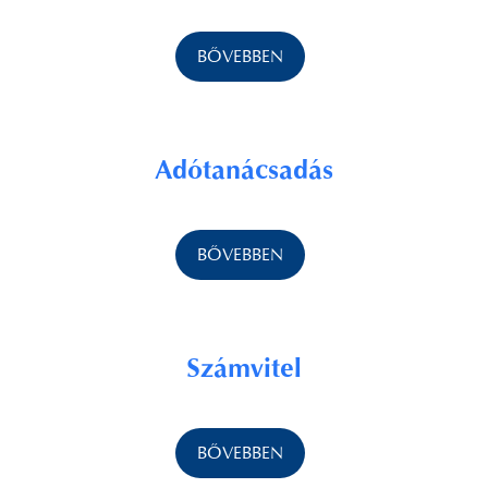
BŐVEBBEN
Adótanácsadás
BŐVEBBEN
Számvitel
BŐVEBBEN