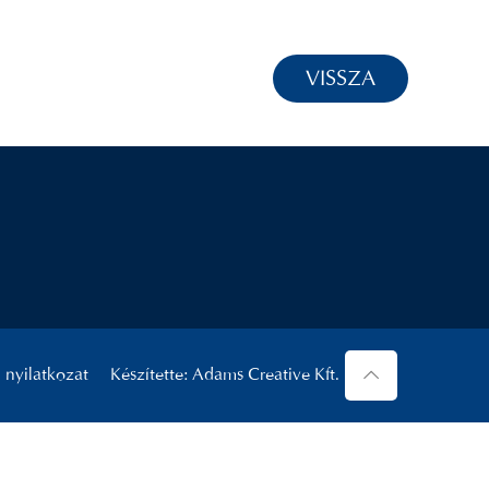
VISSZA
 nyilatkozat
Készítette: Adams Creative Kft.