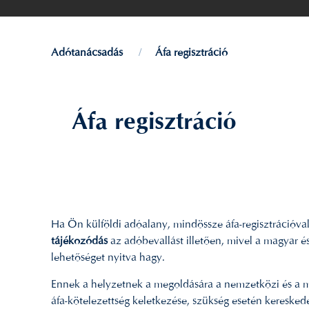
Adótanácsadás
Áfa regisztráció
Áfa regisztráció
Ha Ön külföldi adóalany, mindössze áfa-regisztrációva
tájékozódás
az adóbevallást illetően, mivel a magyar é
lehetőséget nyitva hagy.
Ennek a helyzetnek a megoldására a nemzetközi és a m
áfa-kötelezettség keletkezése, szükség esetén keresked