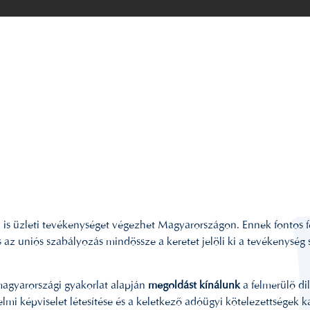
l is üzleti tevékenységet végezhet Magyarországon. Ennek fontos 
s az uniós szabályozás mindössze a keretet jelöli ki a tevékenysé
agyarországi gyakorlat alapján
megoldást kínálunk
a felmerülő dil
elmi képviselet létesítése és a keletkező adóügyi kötelezettségek 