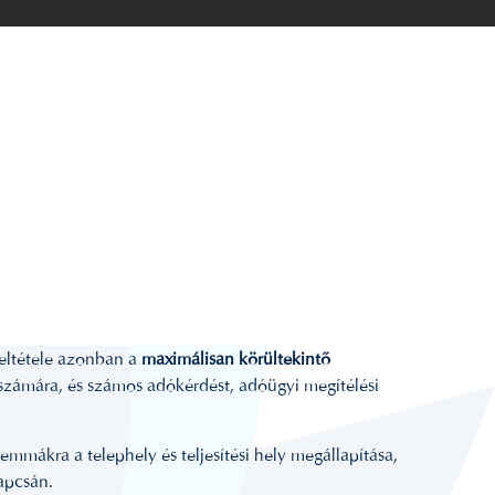
feltétele azonban a
maximálisan körültekintő
g számára, és számos adókérdést, adóügyi megítélési
emmákra a telephely és teljesítési hely megállapítása,
kapcsán.